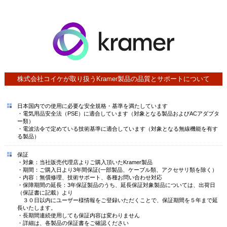
株式会社コイケが取り扱うKramer製品の品質とサポートについて
日本国内での使用に必要な安全規格・基準を満たしています
・電気用品安全法（PSE）に適合しています（対象となる製品およびACアダプタ
ー類）
・電波法令で定めている技術基準に適合しています（対象となる無線機能を有す
る製品）
保証
・対象：当社販売代理店よりご購入頂いたKramer製品
・期間：ご購入日より3年間保証(一部製品、ケーブル類、アクセサリ類を除く）
・内容：無償修理、技術サポート、各種お問い合わせ対応
・保障期間の延長：3年保証製品のうち、延長保証対象製品については、出荷日
（保証書に記載）より
３０日以内にユーザー様情報をご登録いただくことで、保証期間を５年まで延
長いたします。
・長期間連続使用しても保証内容は変わりません
・詳細は、各製品の保証書をご確認ください